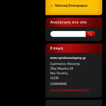
Πολιτική Επιστροφών
Αναζήτηση στο site
Επαφή
www.episkeveslaptop.gr
Σιμόπουλος Θανάσης
25ης Μαρτίου 64
Νέα Πεντέλη
15239
2108049995
service@
episkeve
slaptop.
gr