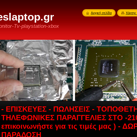
slaptop.gr
Αρχική σελίδα
Χάρτης 
nitor-Tv-playstation-xbox
- ΕΠΙΣΚΕΥΕΣ - ΠΩΛΗΣΕΙΣ - ΤΟΠΟΘΕΤΗ
ΤΗΛΕΦΩΝΙΚΕΣ ΠΑΡΑΓΓΕΛΙΕΣ ΣΤΟ -2108
επικοινωνήστε για τις τιμές μας ) -
ΠΑΡΑΔΟΣΗ