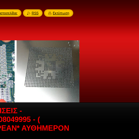
ιστοσελίδας
RSS
Εκτύπωση
ΣΕΙΣ -
049995 - (
 ΔΩΡΕΑΝ* ΑΥΘΗΜΕΡΟΝ