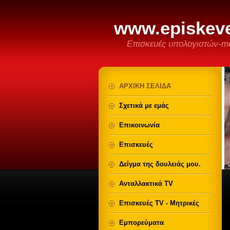
www.episkeve
Επισκευές υπολογιστών-mo
ΑΡΧΙΚΗ ΣΕΛΙΔΑ
Σχετικά με εμάς
Επικοινωνία
Επισκευές
Δείγμα της δουλειάς μου.
Ανταλλακτικά TV
Επισκευές TV - Μητρικές
Εμπορεύματα