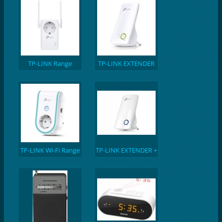
TP-LINK Range
TP-LINK EXTENDER
Extender WiFi with
AC Passthrough
TP-LINK Wi-Fi Range
TP-LINK EXTENDER +
Extender
UTP