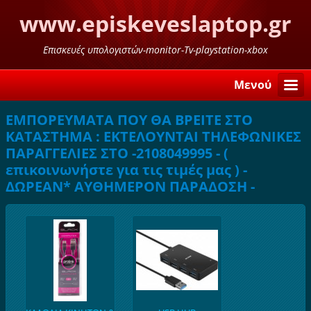
www.episkeveslaptop.gr
Επισκευές υπολογιστών-monitor-Tv-playstation-xbox
Μενού
ΕΜΠΟΡΕΥΜΑΤΑ ΠΟΥ ΘΑ ΒΡΕΙΤΕ ΣΤΟ
ΚΑΤΑΣΤΗΜΑ : ΕΚΤΕΛΟΥΝΤΑΙ ΤΗΛΕΦΩΝΙΚΕΣ
ΠΑΡΑΓΓΕΛΙΕΣ ΣΤΟ -2108049995 - (
επικοινωνήστε για τις τιμές μας ) -
ΔΩΡΕΑΝ* ΑΥΘΗΜΕΡΟΝ ΠΑΡΑΔΟΣΗ -