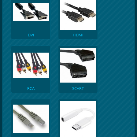
DVI
HDMI
RCA
SCART