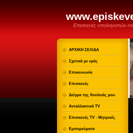
www.episkeve
Επισκευές υπολογιστών-mo
ΑΡΧΙΚΗ ΣΕΛΙΔΑ
Σχετικά με εμάς
Επικοινωνία
Επισκευές
Δείγμα της δουλειάς μου.
Ανταλλακτικά TV
Επισκευές TV - Μητρικές
Εμπορεύματα