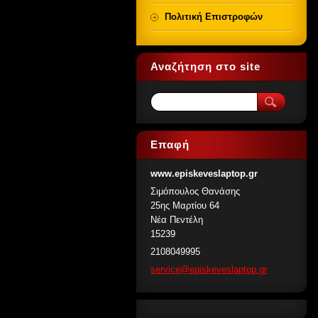
Πολιτική Επιστροφών
Αναζήτηση στο site
Επαφή
www.episkeveslaptop.gr
Σιμόπουλος Θανάσης
25ης Μαρτίου 64
Νέα Πεντέλη
15239
2108049995
service@
episkeve
slaptop.
gr