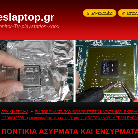
slaptop.gr
Αρχική σελίδα
Χάρτης 
nitor-Tv-playstation-xbox
ΑΡΧΙΚΗ ΣΕΛΙΔΑ
>
ΕΜΠΟΡΕΥΜΑΤΑ ΠΟΥ ΘΑ ΒΡΕΙΤΕ ΣΤΟ ΚΑΤΑΣΤΗΜΑ : ΕΚΤΕΛ
-2108049995 - ( επικοινωνήστε για τις τιμές μας ) - ΔΩΡΕΑΝ* ΑΥΘΗΜΕΡΟΝ ΠΑΡ
ΠΟΝΤΙΚΙΑ ΑΣΥΡΜΑΤΑ ΚΑΙ ΕΝΣΥΡΜΑΤ