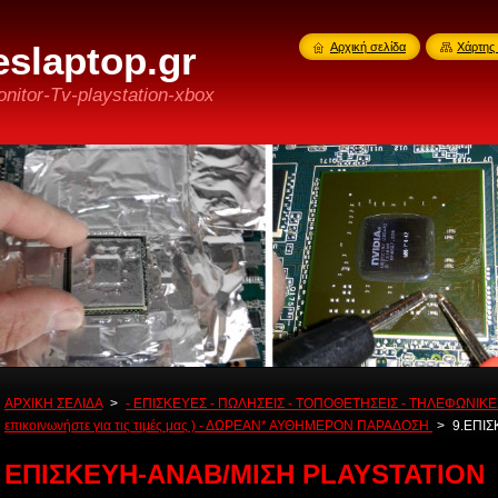
slaptop.gr
Αρχική σελίδα
Χάρτης 
nitor-Tv-playstation-xbox
ΑΡΧΙΚΗ ΣΕΛΙΔΑ
>
- ΕΠΙΣΚΕΥΕΣ - ΠΩΛΗΣΕΙΣ - ΤΟΠΟΘΕΤΗΣΕΙΣ - ΤΗΛΕΦΩΝΙΚΕΣ
επικοινωνήστε για τις τιμές μας ) - ΔΩΡΕΑΝ* ΑΥΘΗΜΕΡΟΝ ΠΑΡΑΔΟΣΗ
>
9.ΕΠΙΣ
ΕΠΙΣΚΕΥΗ-ΑΝΑΒ/ΜΙΣΗ PLAYSTATION