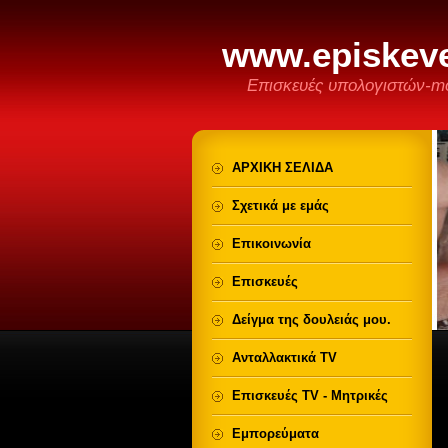
www.episkeve
Επισκευές υπολογιστών-mo
ΑΡΧΙΚΗ ΣΕΛΙΔΑ
Σχετικά με εμάς
Επικοινωνία
Επισκευές
Δείγμα της δουλειάς μου.
Ανταλλακτικά TV
Επισκευές TV - Μητρικές
Εμπορεύματα