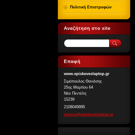
Πολιτική Επιστροφών
Αναζήτηση στο site
Επαφή
www.episkeveslaptop.gr
Σιμόπουλος Θανάσης
25ης Μαρτίου 64
Νέα Πεντέλη
15239
2108049995
service@
episkeve
slaptop.
gr