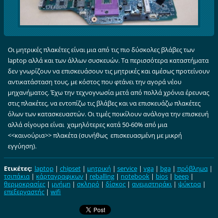
Οι μητρικές πλακέτες είναι μια από τις πιο δύσκολες βλάβες των
laptop αλλά και των άλλων συσκευών. Τα περισσότερα καταστήματα
δεν γνωρίζουν να επισκευάσουν τις μητρικές και αμέσως προτείνουν
αντικατάσταση τους, με κόστος που φτάνει την αγορά νέου
μηχανήματος. Έχω την τεχνογνωσία μετά από πολλά χρόνια έρευνας
στις πλακέτες, να εντοπίζω τις βλάβες και να επισκευάζω πλακέτες
όλων των κατασκευαστών. Οι τιμές ποικίλουν ανάλογα την επισκευή
αλλά σίγουρα είναι χαμηλότερες κατά 50-60% από μια
<<καινούρια>> πλακέτα (συνήθως επισκευασμένη με μικρή
εγγύηση).
Ετικέτες
:
laptop
|
chipset
|
μητρική
|
service
|
vga
|
bga
|
πρόβλημα
|
τσιπάκια
|
κάρταγραφικων
|
reballing
|
notebook
|
bios
|
beep
|
θερμοκρασίες
|
μνήμη
|
σκληρό
|
δίσκος
|
ανεμιστηράκι
|
ψύκτρα
|
επεξεργαστής
|
wifi