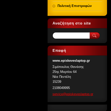
Πολιτική Επιστροφών
Αναζήτηση στο site
Επαφή
www.episkeveslaptop.gr
Σιμόπουλος Θανάσης
25ης Μαρτίου 64
Νέα Πεντέλη
15239
2108049995
service@
episkeve
slaptop.
gr