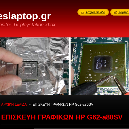
slaptop.gr
Αρχική σελίδα
Χάρτης 
nitor-Tv-playstation-xbox
ΑΡΧΙΚΗ ΣΕΛΙΔΑ
>
ΕΠΙΣΚΕΥΗ ΓΡΑΦΙΚΩΝ HP G62-a80SV
ΕΠΙΣΚΕΥΗ ΓΡΑΦΙΚΩΝ HP G62-a80SV