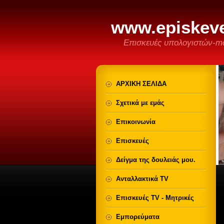
www.episkeve
Επισκευές υπολογιστών-mo
ΑΡΧΙΚΗ ΣΕΛΙΔΑ
Σχετικά με εμάς
Επικοινωνία
Επισκευές
Δείγμα της δουλειάς μου.
Ανταλλακτικά TV
Επισκευές TV - Μητρικές
Εμπορεύματα