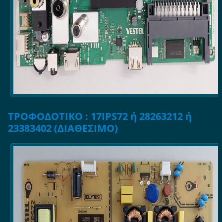
ΤΡΟΦΟΔΟΤΙΚΟ : 17IPS72 ή 28263212 ή
23383402 (ΔΙΑΘΕΣΙΜΟ)