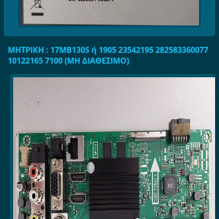
ΜΗΤΡΙΚΗ : 17MB130S ή 1905 23542195 282583360077
10122165 7100 (ΜΗ ΔΙΑΘΕΣΙΜΟ)