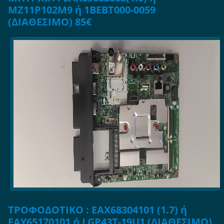
ΜΖ11Ρ102Μ9 ή 1BEBT000-0059
(ΔΙΑΘΕΣΙΜΟ) 85€
ΤΡΟΦΟΔΟΤΙΚΟ : EAX68304101 (1.7) ή
EAY65170101 ή LGP43T-19U1 (ΔΙΑΘΕΣΙΜΟ)