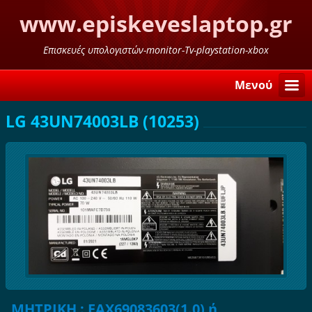
www.episkeveslaptop.gr
Επισκευές υπολογιστών-monitor-Tv-playstation-xbox
Μενού
LG 43UN74003LB (10253)
ΜΗΤΡΙΚΗ : EAX69083603(1.0) ή