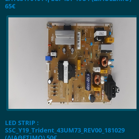
65€
LED STRIP :
SSC_Y19_Trident_43UM73_REV00_181029
(ΔΙΑΘΕΣΙΜΟ) 50€