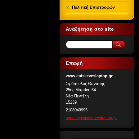
Πολιτική Επιστροφών
Αναζήτηση στο site
Επαφή
www.episkeveslaptop.gr
Σιμόπουλος Θανάσης
25ης Μαρτίου 64
Νέα Πεντέλη
15239
2108049995
service@
episkeve
slaptop.
gr