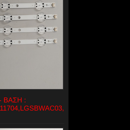
- ΒΑΣΗ :
611704,LGSBWAC03,