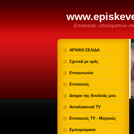
www.episkeve
Επισκευές υπολογιστών-mo
ΑΡΧΙΚΗ ΣΕΛΙΔΑ
Σχετικά με εμάς
Επικοινωνία
Επισκευές
Δείγμα της δουλειάς μου.
Ανταλλακτικά TV
Επισκευές TV - Μητρικές
Εμπορεύματα