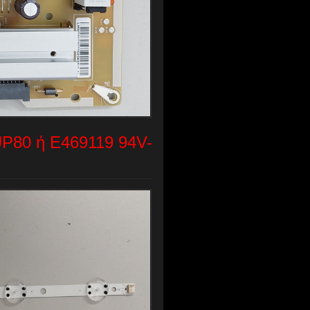
UP80 ή E469119 94V-