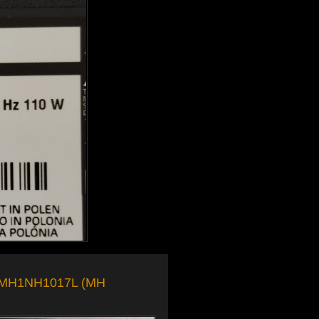
ή MH1NH1017L (ΜΗ