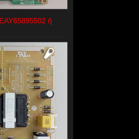
EAY65895502 ή