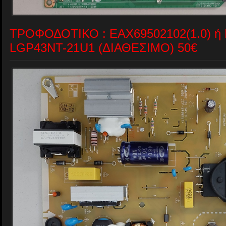
ΤΡΟΦΟΔΟΤΙΚΟ : EAX69502102(1.0) ή 
LGP43NT-21U1 (ΔΙΑΘΕΣΙΜΟ) 50€