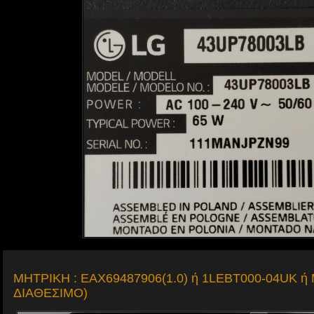
ΜΗΤΡΙΚΗ : EAX69487906(1.0) ή 1LEBT000-04UK 
ΔΙΑΘΕΣΙΜΟ)