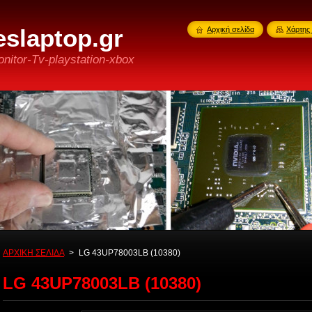
slaptop.gr
Αρχική σελίδα
Χάρτης 
nitor-Tv-playstation-xbox
ΑΡΧΙΚΗ ΣΕΛΙΔΑ
>
LG 43UP78003LB (10380)
LG 43UP78003LB (10380)