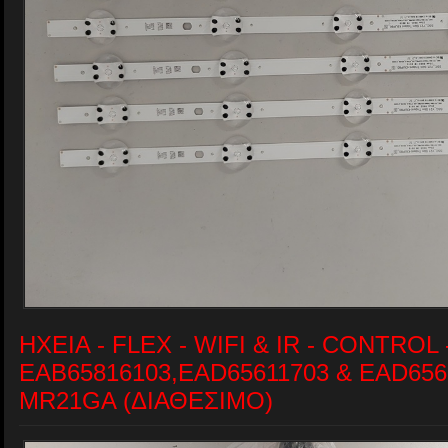
ΗΧΕΙΑ - FLEX - WIFI & IR - CONTROL 
EAB65816103,EAD65611703 & EAD65
MR21GA (ΔΙΑΘΕΣΙΜΟ)