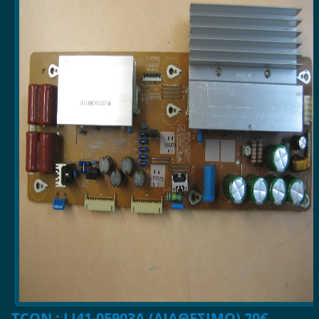
TCON : LJ41-05903A (ΔΙΑΘΕΣΙΜΟ) 20€