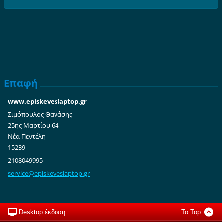
Επαφή
www.episkeveslaptop.gr
Σιμόπουλος Θανάσης
25ης Μαρτίου 64
Νέα Πεντέλη
15239
2108049995
service@
episkeve
slaptop.
gr
Desktop έκδοση
To Top