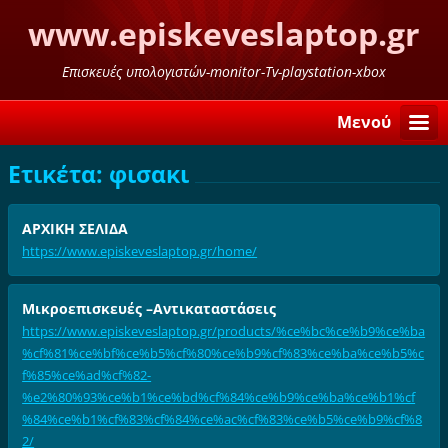
www.episkeveslaptop.gr
Επισκευές υπολογιστών-monitor-Tv-playstation-xbox
Μενού
Ετικέτα: φισακι
ΑΡΧΙΚΗ ΣΕΛΙΔΑ
https://www.episkeveslaptop.gr/home/
Μικροεπισκευές –Αντικαταστάσεις
https://www.episkeveslaptop.gr/products/%ce%bc%ce%b9%ce%ba
%cf%81%ce%bf%ce%b5%cf%80%ce%b9%cf%83%ce%ba%ce%b5%c
f%85%ce%ad%cf%82-
%e2%80%93%ce%b1%ce%bd%cf%84%ce%b9%ce%ba%ce%b1%cf
%84%ce%b1%cf%83%cf%84%ce%ac%cf%83%ce%b5%ce%b9%cf%8
2/