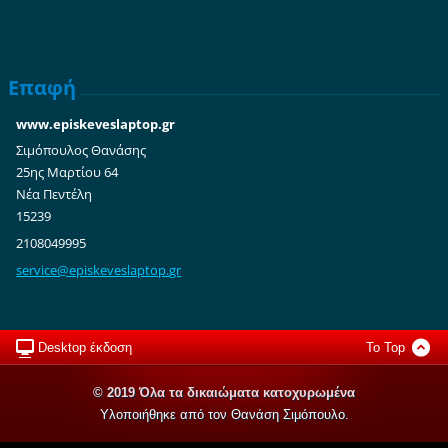
Επαφή
www.episkeveslaptop.gr
Σιμόπουλος Θανάσης
25ης Μαρτίου 64
Νέα Πεντέλη
15239
2108049995
service@
episkeve
slaptop.
gr
Desktop έκδοση
To Top
© 2019 Όλα τα δικαιώματα κατοχυρωμένα
Υλοποιήθηκε από τον Θανάση Σιμόπουλο.