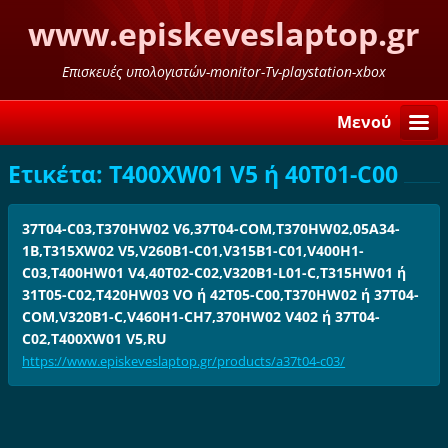
www.episkeveslaptop.gr
Επισκευές υπολογιστών-monitor-Tv-playstation-xbox
Μενού
Ετικέτα: T400XW01 V5 ή 40T01-C00
37T04-C03,T370HW02 V6,37T04-COM,T370HW02,05A34-
1B,T315XW02 V5,V260B1-C01,V315B1-C01,V400H1-
C03,T400HW01 V4,40T02-C02,V320B1-L01-C,T315HW01 ή
31T05-C02,T420HW03 VO ή 42T05-C00,T370HW02 ή 37T04-
COM,V320B1-C,V460H1-CH7,370HW02 V402 ή 37T04-
C02,T400XW01 V5,RU
https://www.episkeveslaptop.gr/products/a37t04-c03/