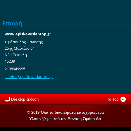
Επαφή
www.episkeveslaptop.gr
Σιμόπουλος Θανάσης
25ης Μαρτίου 64
Νέα Πεντέλη
15239
2108049995
service@
episkeve
slaptop.
gr
Desktop έκδοση
To Top
© 2019 Όλα τα δικαιώματα κατοχυρωμένα
Υλοποιήθηκε από τον Θανάση Σιμόπουλο.