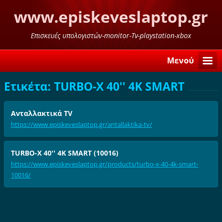
www.episkeveslaptop.gr
Επισκευές υπολογιστών-monitor-Tv-playstation-xbox
Μενού
Ετικέτα: TURBO-X 40'' 4K SMART
Ανταλλακτικά TV
https://www.episkeveslaptop.gr/antallaktika-tv/
TURBO-X 40'' 4K SMART (10016)
https://www.episkeveslaptop.gr/products/turbo-x-40-4k-smart-
10016/