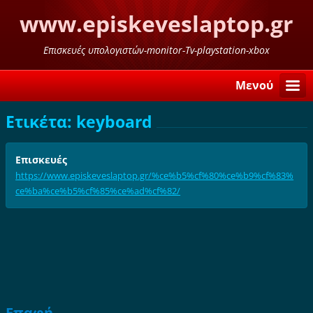
www.episkeveslaptop.gr
Επισκευές υπολογιστών-monitor-Tv-playstation-xbox
Μενού
Ετικέτα: keyboard
Επισκευές
https://www.episkeveslaptop.gr/%ce%b5%cf%80%ce%b9%cf%83%
ce%ba%ce%b5%cf%85%ce%ad%cf%82/
Επαφή