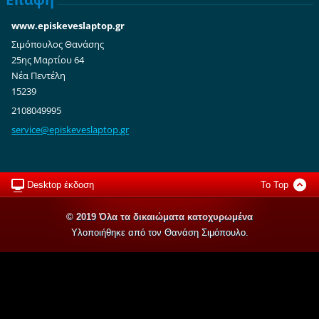
www.episkeveslaptop.gr
Σιμόπουλος Θανάσης
25ης Μαρτίου 64
Νέα Πεντέλη
15239
2108049995
service@
episkeve
slaptop.
gr
Desktop έκδοση
To Top
© 2019 Όλα τα δικαιώματα κατοχυρωμένα
Υλοποιήθηκε από τον Θανάση Σιμόπουλο.